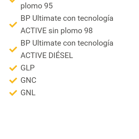
Contacto
plomo 95
Restaurantes y cafeterías
Contacto
BP Ultimate con tecnología
Combustibles alternativos
FAQS
ACTIVE sin plomo 98
BP Ultimate con tecnología
ACTIVE DIÉSEL
GLP
GNC
GNL