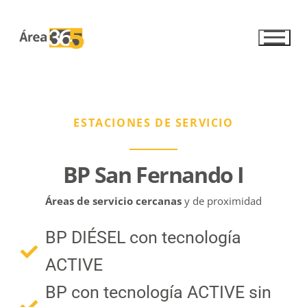
ESTACIONES DE SERVICIO
Home
Nueva App Area365
BP San Fernando I
Área 365
Áreas de servicio cercanas
y de proximidad
Área 365
Estaciones
BP DIÉSEL con tecnología
Nosotros
Servicios
ACTIVE
Empleo
Servicios
Blog
BP con tecnología ACTIVE sin
Responsabilidad Social Corporativa
Área de lavado