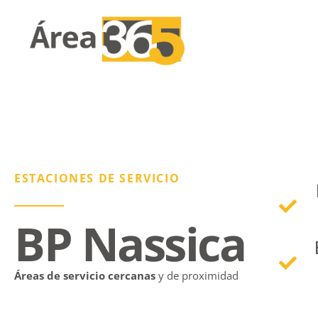
Home
Nueva App Area3
ESTACIONES DE SERVICIO
Área 365
BP Nassica
Área 365
Estaciones
Nosotros
Servicios
Áreas de servicio cercanas
y de proximidad
Empleo
Servicios
Blog
Responsabilida
Área de lavado