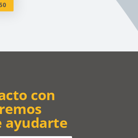
50
acto con
aremos
e ayudarte