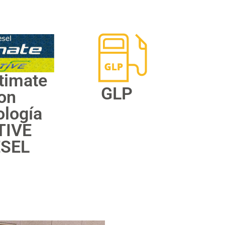
timate
GLP
on
ología
TIVE
ÉSEL