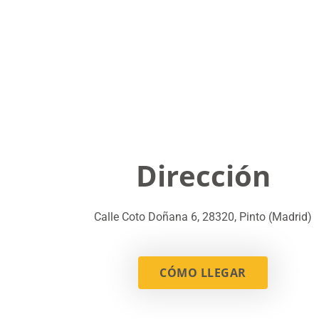
Contacto
Restaurantes y
Contacto
Combustibles a
FAQS
Dirección
Calle Coto Doñana 6, 28320, Pinto (Madrid)
CÓMO LLEGAR