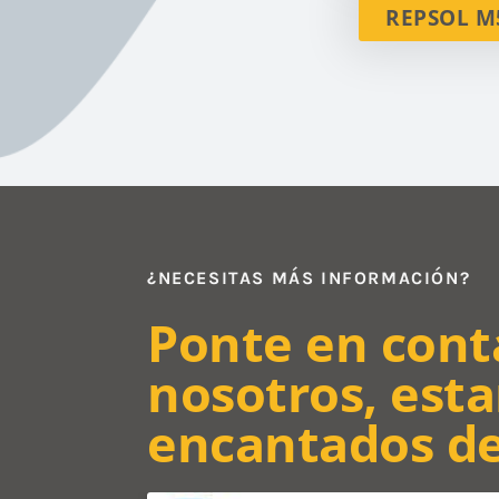
REPSOL M
¿NECESITAS MÁS INFORMACIÓN?
Ponte en cont
nosotros, est
encantados d