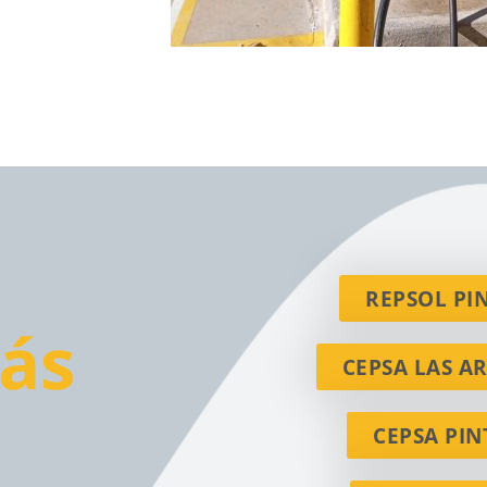
REPSOL PI
ás
CEPSA LAS A
CEPSA PIN