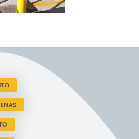
NTO
RENAS
TO