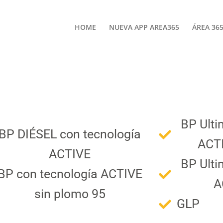
HOME
NUEVA APP AREA365
ÁREA 36
65
BP Ulti
BP DIÉSEL con tecnología
ACTI
ACTIVE
BP Ulti
BP con tecnología ACTIVE
A
sin plomo 95
GLP
d Social Corporativa