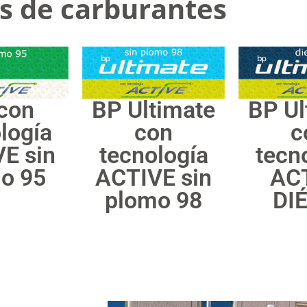
s de carburantes
con
BP Ultimate
BP Ul
logía
con
c
E sin
tecnología
tecn
o 95
ACTIVE sin
AC
plomo 98
DI